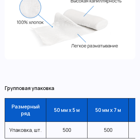
Групповая упаковка
Размерный
50 мм х 5 м
50 мм х 7 м
50
ряд
Упаковка, шт.
500
500