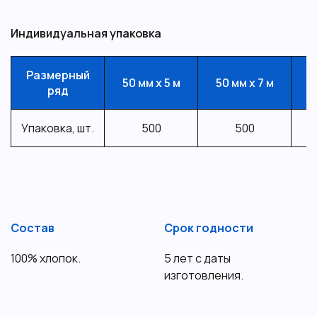
Индивидуальная упаковка
Размерный
50 мм х 5 м
50 мм х 7 м
50
ряд
Упаковка, шт.
500
500
Состав
Срок годности
100% хлопок.
5 лет с даты
изготовления.