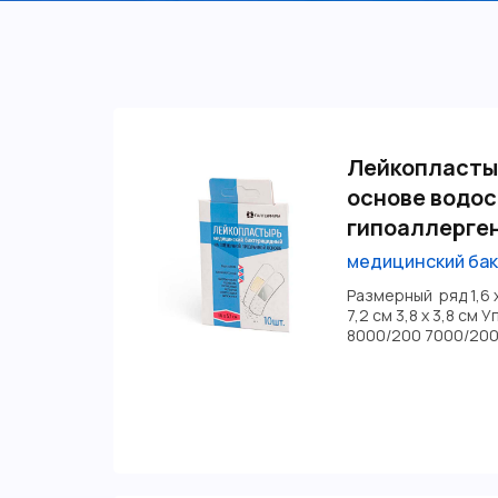
Лейкопласты
основе водо
гипоаллерге
медицинский ба
Размерный ряд 1,6 х 
7,2 см 3,8 х 3,8 см 
8000/200 7000/200