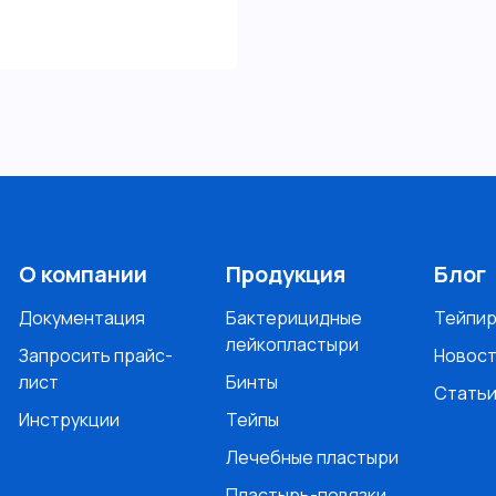
О компании
Продукция
Блог
Документация
Бактерицидные
Тейпи
лейкопластыри
Запросить прайс-
Новос
лист
Бинты
Стать
Инструкции
Тейпы
Лечебные пластыри
Пластырь-повязки