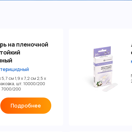
рь на пленочной
стойкий
нный
ктерицидный
5,7 см 1,9 х 7,2 см 2,5 х
Упаковка, шт. 10000/200
 7000/200
Подробнее