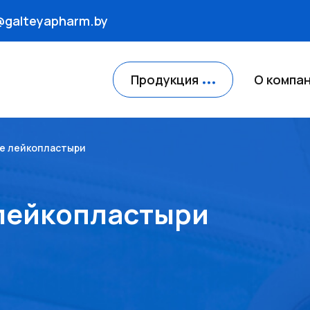
@galteyapharm.by
Продукция
О компа
е лейкопластыри
лейкопластыри