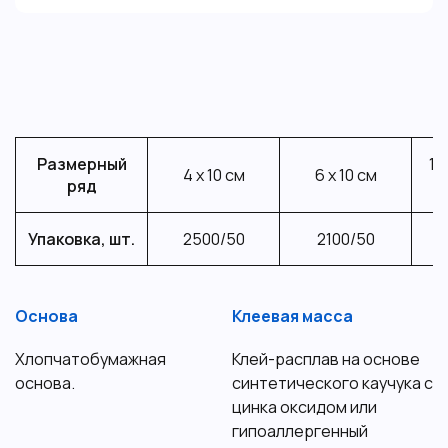
Размерный
1,
4 х 10 см
6 х 10 см
ряд
Упаковка, шт.
2500/50
2100/50
Основа
Клеевая масса
Хлопчатобумажная
Клей-расплав на основе
основа.
синтетического каучука с
цинка оксидом или
гипоаллергенный