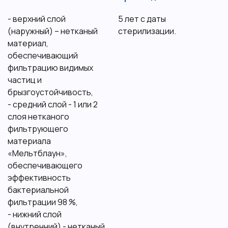
- верхний слой
5 лет с даты
(наружный) – нетканый
стерилизации.
материал,
обеспечивающий
фильтрацию видимых
частиц и
брызгоустойчивость,
- средний слой - 1 или 2
слоя нетканого
фильтрующего
материала
«Мельтблаун»,
обеспечивающего
эффективность
бактериальной
фильтрации 98 %,
- нижний слой
(внутренний) - нетканый