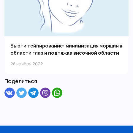
Бьюти тейпирование: минимизация морщин в
области глаз и подтяжка височной области
Эстетическое тейпирование — лучшее решение для
28 ноября 2022
снятия гипертонуса лицевых мышц, восстановления
упругости и эластичности кожи, а также для
естественного омоложения без агрессивных
Поделиться
процедур.