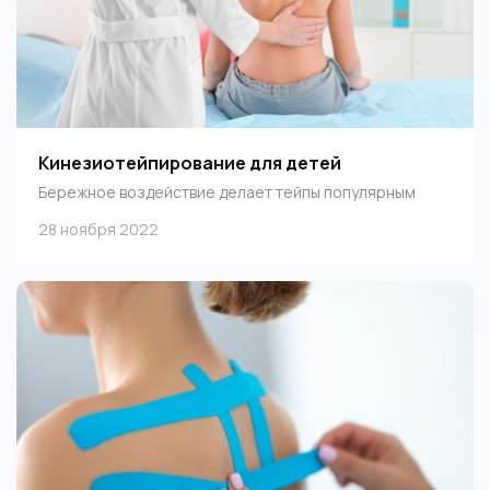
Кинезиотейпирование для детей
Бережное воздействие делает тейпы популярным
средством коррекции различных нарушений у детей:
28 ноября 2022
от родовых травм до проблем с осанкой и ДЦП.