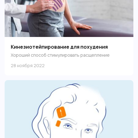
Кинезиотейпирование для похудения
Хороший способ стимулировать расщепление
жировых отложений благодаря активизации кровотока
28 ноября 2022
и улучшению микроциркуляции в мышцах.