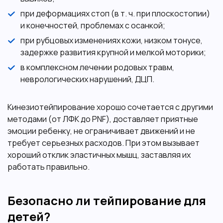
при деформациях стоп (в т. ч. при плоскостопии)
и конечностей, проблемах с осанкой;
при рубцовых изменениях кожи, низком тонусе,
задержке развития крупной и мелкой моторики;
в комплексном лечении родовых травм,
неврологических нарушений, ДЦП.
Кинезиотейпирование хорошо сочетается с другими
методами (от ЛФК до PNF), доставляет приятные
эмоции ребенку, не ограничивает движений и не
требует серьезных расходов. При этом вызывает
хороший отклик эластичных мышц, заставляя их
работать правильно.
Безопасно ли тейпирование для
детей?