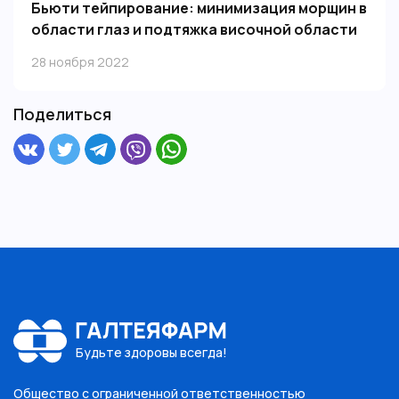
Бьюти тейпирование: минимизация морщин в
области глаз и подтяжка височной области
Эстетическое тейпирование — лучшее решение для
28 ноября 2022
снятия гипертонуса лицевых мышц, восстановления
упругости и эластичности кожи, а также для
естественного омоложения без агрессивных
Поделиться
процедур.
Будьте здоровы всегда!
Общество с ограниченной ответственностью