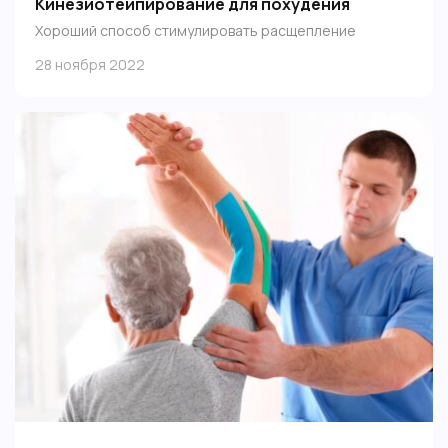
Кинезиотейпирование для похудения
Хороший способ стимулировать расщепление
жировых отложений благодаря активизации кровотока
28 ноября 2022
и улучшению микроциркуляции в мышцах.